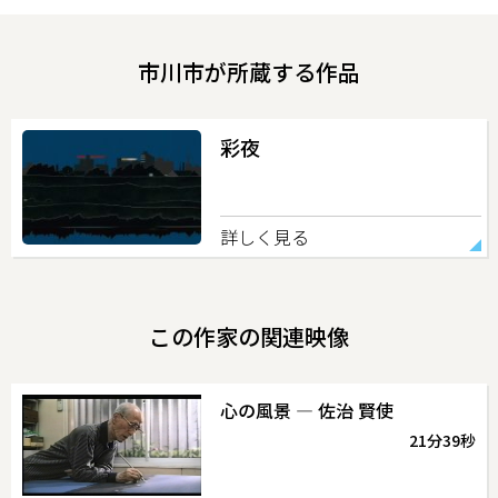
市川市が所蔵する作品
彩夜
詳しく見る
この作家の関連映像
心の風景 ― 佐治 賢使
21分39秒