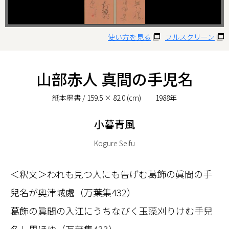
使い方を見る
フルスクリーン
山部赤人 真間の手児名
紙本墨書 / 159.5 × 82.0 (cm) 1988年
小暮青風
Kogure Seifu
＜釈文＞われも見つ人にも告げむ葛飾の眞間の手
兒名が奥津城處（万葉集432）
葛飾の眞間の入江にうちなびく玉藻刈りけむ手兒
名し思ほゆ（万葉集433）